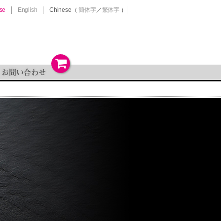
se
English
Chinese
（
簡体字
／
繁体字
）
お問い合わせ