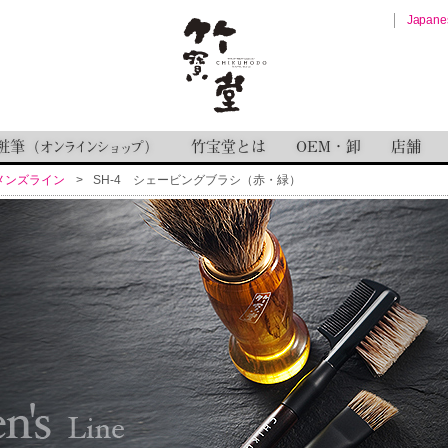
Japane
粧筆
竹宝堂とは
OEM・卸
店舗
（
オンラインショップ
）
メンズライン
SH-4 シェービングブラシ（赤・緑）