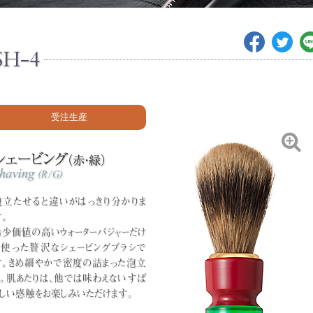
SH-4
受注生産
泡立たせると違いがはっきり分かりま
。
希少価値の高いウォーターバジャーだけ
を使った贅沢なシェービングブラシで
す。きめ細やかで密度の詰まった泡立
ち。肌あたりは、他では味わえないすば
らしい感触をお楽しみいただけます。