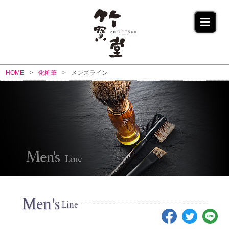
HOME
化粧筆
メンズライン
Men's
Line