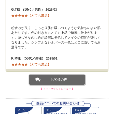
G.T様 （50代／男性）
2026/03
★★★★★【とても満足】
粉含みが良く、しっとり肌に吸いつくような気持ちのよい肌
あたりです。色の付き方もとても上品で綺麗に仕上がりま
す。薄づきなのに色が綺麗に発色してメイクの時間が楽しく
なりました。シンプルなシルバーの一色はどこに置いてもお
洒落です。
K.M様 （50代／男性）
2025/01
★★★★★【とても満足】
コンパクトで一揃いセットになっており、持ち運びにも便利
お客様の声
でとても喜んでもらえました。
高校卒業、大学入学のお祝いに名前入りにて購入いたしまし
【 セットブラシ：レビュー 】
た、とても喜んでもらえてよかったです。
N.A様 （30代／男性）
2024/09
★★★★★【とても満足】