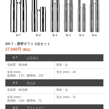
BR-7：携帯ギフト 6点セット
27,940円
[税込]
K-7
パウダー
粗光峰
丸
40
使用時：175
携帯時：105
K-2
チーク
粗光峰
丸
31
使用時：128
携帯時：72
K-3
アイシャドー