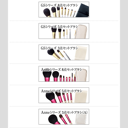
★★★★★【とても満足】
S.H様 （30代／男性）
2022/09
★★★★★【とても満足】
プレゼント用に購入しました。とても喜んでもらえました。
T.A様 （40代／男性）
2021/02
★★★★★【とても満足】
妻がとても使いやすいと言っております。
Y.K様 （50代／男性）
2019/07
★★★★★【とても満足】
知人の就職祝いとして贈りましたが、以前から欲しかったも
のということで大変喜ばれました。また、携帯用であり持ち
運びに非常に便利でありがたいとのことでした。