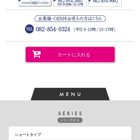
アイドルへの誕生日プレゼントとして名入りで購入しまし
た。
携帯用の筆ですが家でもライブ前にも毎日使ってるそうで
す。今までの筆とは全然違うと興奮気味に話してくれるのを
見て買って良かったです。
今はセットにはない筆も購入する事を考えています。
S.M様 （30代／女性）
2024/06
カートに入れる
★★★★★【とても満足】
肌当たりがよく、メイクが格段に変わったので、もっと早く
使えば良かったと思いました。
MENU
K.M様 （20代／男性）
2024/01
★★★★★【とても満足】
SERIES
彼女へのプレゼント用に購入しました。値段だけの価値・品
シリーズから
質を実感していました。
ショートタイプ
K.O様 （50代／男性）
2023/03