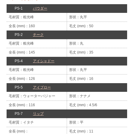
PS-1
パウダー
粗光峰
丸平
160
50
PS-2
チーク
粗光峰
丸
145
35
PS-4
アイシャドー
粗光峰
丸平
126
16
PS-5
アイブロー
ウォーター
バジャー
ナナメ
116
4.5/6
PS-7
リップ
イタチ
平
11