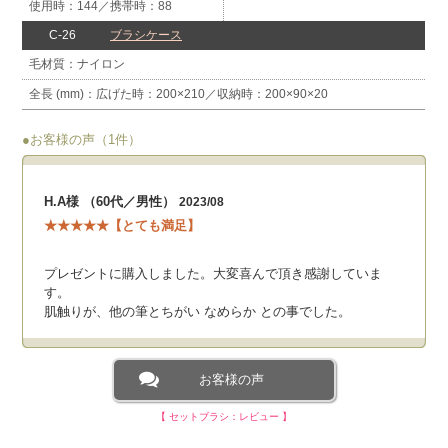
使用時：144
携帯時：88
C-26
ブラシケース
ナイロン
広げた時：200×210
収納時：200×90×20
●お客様の声（1件）
H.A様 （60代／男性）
2023/08
★★★★★【とても満足】
プレゼントに購入しました。大変喜んで頂き感謝していま
す。
肌触りが、他の筆とちがい なめらか との事でした。
お客様の声
【 セットブラシ：レビュー 】