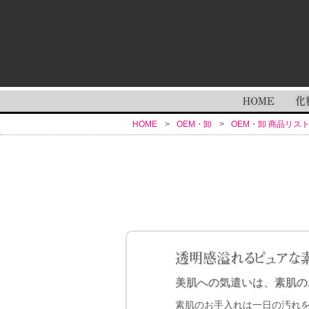
HOME
化
HOME
OEM・卸
OEM・卸 商品リス
透明感溢れるピュアな素肌
美肌への気遣いは、素肌の
素肌のお手入れは一日の汚れ