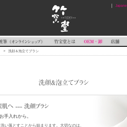
Japane
粧筆
竹宝堂とは
OEM・卸
店舗
（
オンラインショップ
）
ト
洗顔＆泡立てブラシ
洗顔＆泡立てブラシ
へ --- 洗顔ブラシ
お手入れから。
を洗い落とすことから始まります。大切なのは、