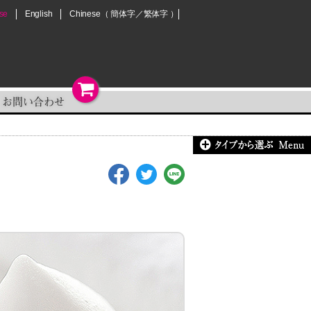
se
English
Chinese
（
簡体字
／
繁体字
）
お問い合わせ