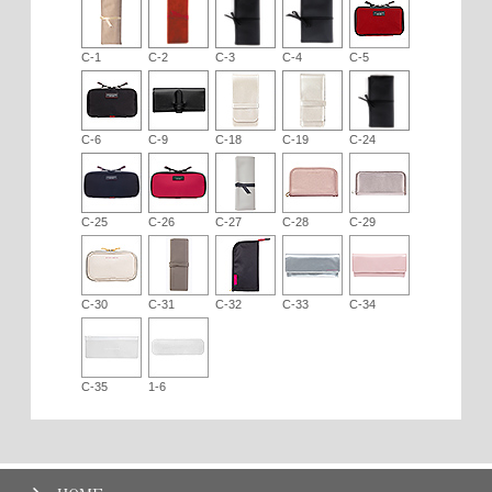
C-1
C-2
C-3
C-4
C-5
C-6
C-9
C-18
C-19
C-24
C-25
C-26
C-27
C-28
C-29
C-30
C-31
C-32
C-33
C-34
C-35
1-6